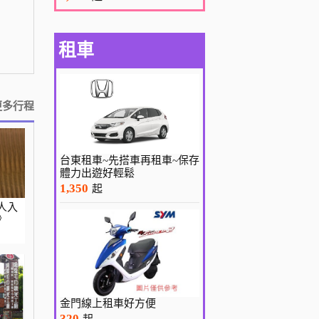
租車
更多行程
台東租車~先搭車再租車~保存
體力出遊好輕鬆
1,350
起
人入
》
金門線上租車好方便
320
起