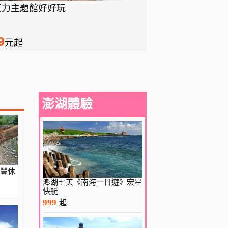
克力主題館好好玩
9
元起
澎湖體驗
兆豐休
澎湖七美《南海一日遊》宏星
快艇
999
起