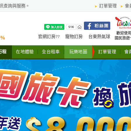
訊查詢與服務。
訂單管理
會
歡迎使
官網訂房??
寵物訂房
台東熱氣球
%
國民旅遊
行程
在地體驗
全台租車
玩樂地圖
訂單管理
會