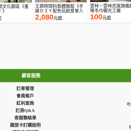
雲林－雲林虎尾旗艦
王鼎時間科藝體驗館《手
閒文化園區《童
隆毛巾觀光工廠
錶ＤＩＹ配色玩創意單人
Y 》
100
2,080
元起
元起
起
顧客服務
訂單管理
會員帳戶
紅利查詢
地
訂房Q&A
客服聯絡單
國旅卡訂購說明