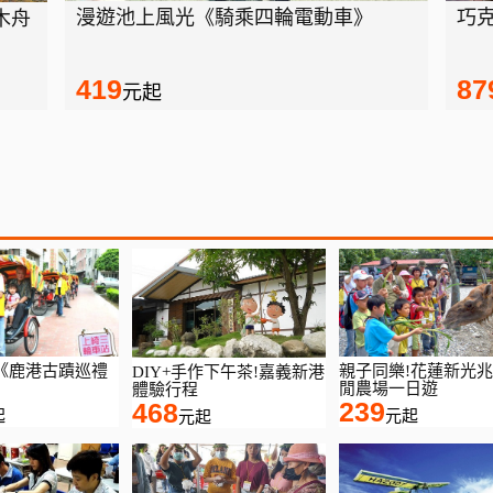
漫遊池上風光《騎乘四輪電動車》
巧
木舟
419
87
元起
《鹿港古蹟巡禮
親子同樂!花蓮新光
DIY+手作下午茶!嘉義新港
》
閒農場一日遊
體驗行程
239
468
起
元起
元起