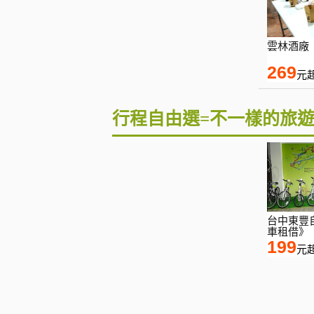
雲林酒廠
269
元
行程自由選=不一樣的旅
台中東豐
車租借》
199
元