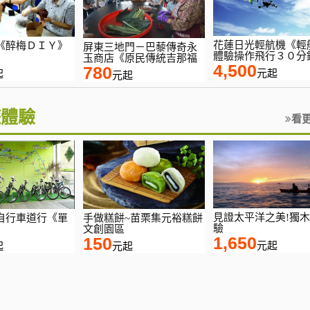
花蓮日光輕航機《輕
《醉梅ＤＩＹ》
屏東三地門－巴藜傳奇永
體驗操作飛行３０分
玉商店《原民傳統吉那福
4,500
780
元起
起
元起
遊體驗
看
見證太平洋之美!獨
自行車道行《單
手做糕餅~苗栗集元裕糕餅
驗
文創園區
1,650
150
元起
起
元起