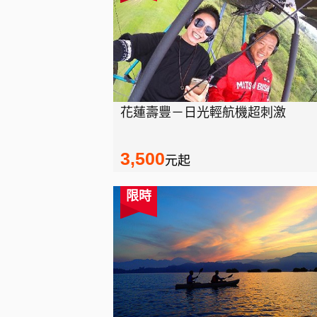
花蓮壽豐－日光輕航機超刺激
3,500
元起
限時