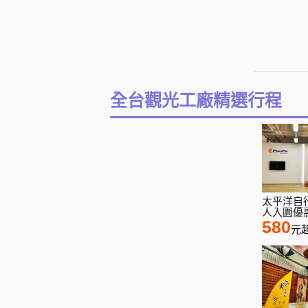
全台觀光工廠精選行程
太平洋自
人入園優
580
元