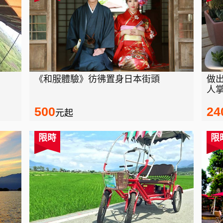
《和服體驗》彷彿置身日本街頭
做
人
500
24
元起
限時
限