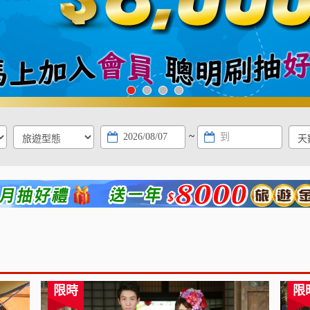
~
限時
限