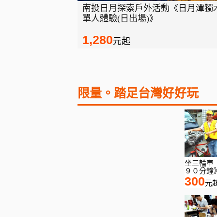
南投日月探索戶外活動《日月潭獨
單人體驗(日出場)》
1,280
元起
限量。踏足台灣好好玩
坐三輪車
９０分鐘
300
元