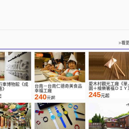
看
愛木村觀光工廠《單
行車博物館《成
台南－台南仁德奇美食品
園＋檜樂箸福ＤＩＹ
惠》
幸福工廠
245
240
元起
起
元起