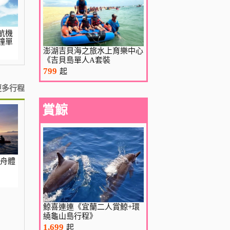
航機
鐘單
澎湖吉貝海之旅水上育樂中心
《吉貝島單人A套裝
799
起
更多行程
賞鯨
木舟體
鯨喜連連《宜蘭二人賞鯨+環
繞龜山島行程》
1,699
起